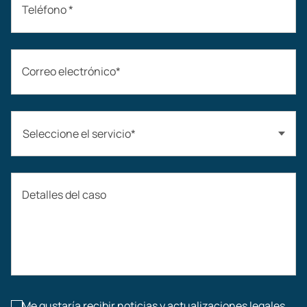
Teléfono *
Correo electrónico*
Seleccione el servicio*
Accidentes automovilísticos
Detalles del caso
Compensación laboral
Accidentes de construcción
Lesiones laborales
Me gustaría recibir noticias y actualizaciones legales