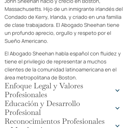
John Sheehan nació y creció en Boston,
Massachusetts. Hijo de un inmigrante irlandés del
Condado de Kerry, Irlanda, y criado en una familia
de clase trabajadora. El Abogado Sheehan tiene
un profundo aprecio, orgullo y respeto por el
Sueño Americano.
El Abogado Sheehan habla español con fluidez y
tiene el privilegio de representar a muchos
clientes de la comunidad latinoamericana en el
área metropolitana de Boston.
Enfoque Legal y Valores
Profesionales
Educación y Desarrollo
El Abogado Sheehan ha enfocado su práctica
Profesional
legal en ayudar a trabajadores lesionados en el
Reconocimientos Profesionales
trabajo y a víctimas de accidentes que han sido
El Abogado Sheehan se graduó de la Facultad de